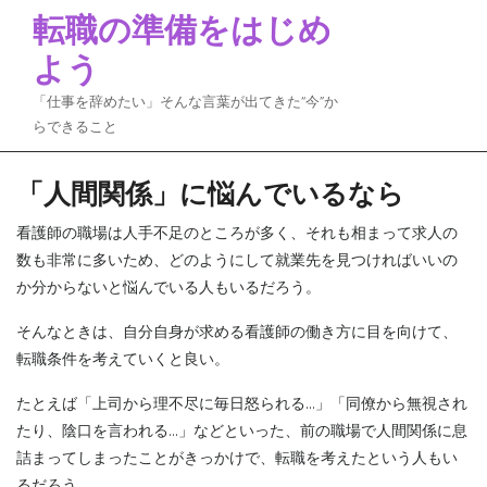
Skip
転職の準備をはじめ
to
よう
content
「仕事を辞めたい」そんな言葉が出てきた“今”か
らできること
「人間関係」に悩んでいるなら
看護師の職場は人手不足のところが多く、それも相まって求人の
数も非常に多いため、どのようにして就業先を見つければいいの
か分からないと悩んでいる人もいるだろう。
そんなときは、自分自身が求める看護師の働き方に目を向けて、
転職条件を考えていくと良い。
たとえば「上司から理不尽に毎日怒られる…」「同僚から無視され
たり、陰口を言われる…」などといった、前の職場で人間関係に息
詰まってしまったことがきっかけで、転職を考えたという人もい
るだろう。