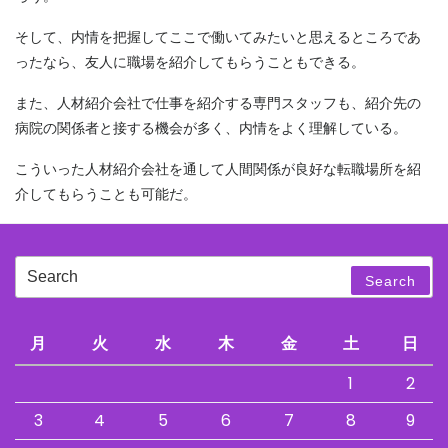
そして、内情を把握してここで働いてみたいと思えるところであ
ったなら、友人に職場を紹介してもらうこともできる。
また、人材紹介会社で仕事を紹介する専門スタッフも、紹介先の
病院の関係者と接する機会が多く、内情をよく理解している。
こういった人材紹介会社を通して人間関係が良好な転職場所を紹
介してもらうことも可能だ。
Search
Search
for:
月
火
水
木
金
土
日
1
2
3
4
5
6
7
8
9